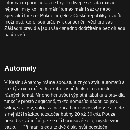
informační panel u každé hry. Podívejte se, zda existují
nějaké limity kol, minimální a maximální sázky nebo
speciální funkce. Pokud hrajete z České republiky, uvidíte
možnosti, které jsou určeny k usnadnění věcí pro vás.
Základní pravidla jsou však snadno dodržitelná bez ohledu
na úroveň.
Automaty
V Kasinu Anarchy máme spoustu různých stylů automatů a
každý z nich má rychlá kola, jasné funkce a spoustu
různých témat. Mnoho her uvádí výplatní tabulku a pravidla
funkcí v prosté angličtině, takže nemusíte hádat, co jsou
wildy, scattery, volná zatočení a bonusové výběry. Začněte
s nejnižší sázkou a zatočte bubny 20 až 30krát. Pouze
pokud se vám líbí, jak se cítí bonusové kolo, zvyšte svou
sázku。 Při hraní sledujte dvě čísla: svůj počáteční