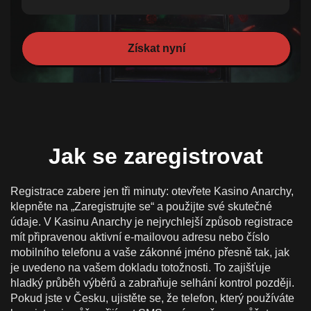
Získat nyní
Jak se zaregistrovat
Registrace zabere jen tři minuty: otevřete Kasino Anarchy,
klepněte na „Zaregistrujte se“ a použijte své skutečné
údaje. V Kasinu Anarchy je nejrychlejší způsob registrace
mít připravenou aktivní e-mailovou adresu nebo číslo
mobilního telefonu a vaše zákonné jméno přesně tak, jak
je uvedeno na vašem dokladu totožnosti. To zajišťuje
hladký průběh výběrů a zabraňuje selhání kontrol později.
Pokud jste v Česku, ujistěte se, že telefon, který používáte