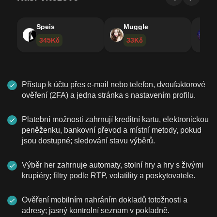
Cashback
Turnaje
Speis
Muggle
R
Používání promo kódů
345Kč
33Kč
Kde najít dobré kupónové kódy?
Mobilní hraní na Androidu a iOS
Jak zajišťujeme stabilní mobilní hraní na
Přístup k účtu přes e-mail nebo telefon, dvoufaktorové
Androidu, iOS a dalších:
ověření (2FA) a jedna stránka s nastavením profilu.
VIP program
Platební možnosti zahrnují kreditní kartu, elektronickou
Zabezpečení a férová hra
peněženku, bankovní převod a místní metody, pokud
jsou dostupné; sledování stavu výběrů.
Nástroje pro zodpovědné hraní
Pravidla, která vám poskytujeme, a jak je
Výběr her zahrnuje automaty, stolní hry a hry s živými
používat:
krupiéry; filtry podle RTP, volatility a poskytovatele.
Co zkontrolovat před hraním
Ověření mobilním nahráním dokladů totožnosti a
Před hraním
adresy; jasný kontrolní seznam v pokladně.