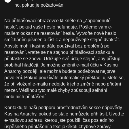
ho, pokud je požadován.
Na přihlašovací obrazovce klikněte na „Zapomenuté
heslo“, pokud vaše heslo nefunguje. Pošleme vám e-
mailem odkaz na resetování hesla. Vytvořte nové heslo
smícháním písmen a číslic a nepoužívejte stejné dvakrát.
Abyste mohli kasino dále používat bez problémů po
resetování, vraťte se na stejnou přihlašovací stránku a
přihlaste se znovu. Udržujte své údaje stejné, aby přístup
probíhal hladčeji. Je možné změnit e-mail účtu v Kasinu
Anarchy později, ale možná budete potřebovat nejprve
povolení. Pokud používáte automatický překlad, ujistěte se,
že při vložení e-mailu nedojde k jeho změně nebo přidání
mezer. Většinou tyto malé chyby způsobují selhání
mobilních přihlášení.
Kontaktujte naši podporu prostřednictvím sekce nápovědy
Kasina Anarchy, pokud se stále nemůžete přihlásit. Uveďte
e-mailovou adresu, kterou jste použili, čas posledního
úspěšného přihlášení a text jakékoli chybové zprávy.