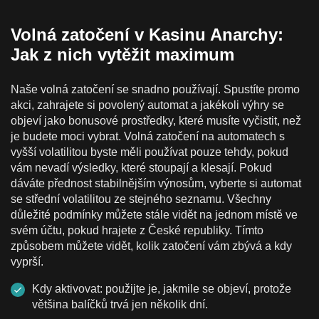
Volná zatočení v Kasinu Anarchy:
Jak z nich vytěžit maximum
Naše volná zatočení se snadno používají. Spustíte promo
akci, zahrajete si povolený automat a jakékoli výhry se
objeví jako bonusové prostředky, které musíte vyčistit, než
je budete moci vybrat. Volná zatočení na automatech s
vyšší volatilitou byste měli používat pouze tehdy, pokud
vám nevadí výsledky, které stoupají a klesají. Pokud
dáváte přednost stabilnějším výnosům, vyberte si automat
se střední volatilitou ze stejného seznamu. Všechny
důležité podmínky můžete stále vidět na jednom místě ve
svém účtu, pokud hrajete z České republiky. Tímto
způsobem můžete vidět, kolik zatočení vám zbývá a kdy
vyprší.
Kdy aktivovat: použijte je, jakmile se objeví, protože
většina balíčků trvá jen několik dní.