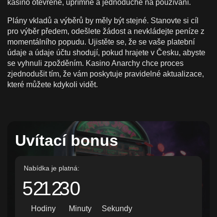
kasino otevřené, upřímné a jednoduché na používání.
Plány vkladů a výběrů by měly být stejné. Stanovte si cíl
pro výběr předem, odešlete žádost a nevkládejte peníze z
momentálního popudu. Ujistěte se, že se vaše platební
údaje a údaje účtu shodují, pokud hrajete v Česku, abyste
se vyhnuli zpožděním. Kasino Anarchy chce proces
zjednodušit tím, že vám poskytuje pravidelné aktualizace,
které můžete kdykoli vidět.
Uvítací bonus
Nabídka je platná:
52
12
29
Hodiny
Minuty
Sekundy