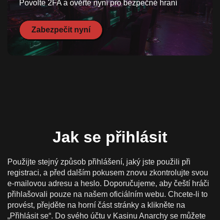
Povolte 2FA a ověřte nyní pro bezpečné hraní
Zabezpečit nyní
Jak se přihlásit
Použijte stejný způsob přihlášení, jaký jste použili při
registraci, a před dalším pokusem znovu zkontrolujte svou
e-mailovou adresu a heslo. Doporučujeme, aby čeští hráči
přihlašovali pouze na našem oficiálním webu. Chcete-li to
provést, přejděte na horní část stránky a klikněte na
„Přihlásit se“. Do svého účtu v Kasinu Anarchy se můžete