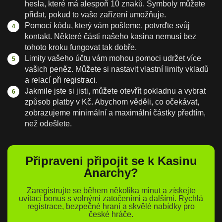
hesla, které má alespoň 10 znaků. Symboly můžete
přidat, pokud to vaše zařízení umožňuje.
Pomocí kódu, který vám pošleme, potvrďte svůj
kontakt. Některé části našeho kasina nemusí bez
tohoto kroku fungovat tak dobře.
Limity vašeho účtu vám mohou pomoci udržet více
vašich peněz. Můžete si nastavit vlastní limity vkladů
a relací při registraci.
Jakmile jste si jisti, můžete otevřít pokladnu a vybrat
způsob platby v Kč. Abychom věděli, co očekávat,
zobrazujeme minimální a maximální částky předtím,
než odešlete.
Připraveni připojit se k Kasinu
Anarchy?
Zaregistrujte se během několika minut a získejte
uvítací bonus s volnými zatočeními a dalšími. Rychlá
registrace, bezpečné hraní a skvělé nabídky pro
české hráče.