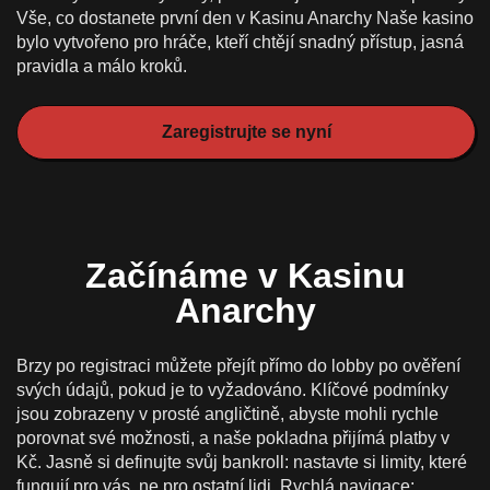
Vše, co dostanete první den v Kasinu Anarchy Naše kasino
bylo vytvořeno pro hráče, kteří chtějí snadný přístup, jasná
pravidla a málo kroků.
Zaregistrujte se nyní
Začínáme v Kasinu
Anarchy
Brzy po registraci můžete přejít přímo do lobby po ověření
svých údajů, pokud je to vyžadováno. Klíčové podmínky
jsou zobrazeny v prosté angličtině, abyste mohli rychle
porovnat své možnosti, a naše pokladna přijímá platby v
Kč. Jasně si definujte svůj bankroll: nastavte si limity, které
fungují pro vás, ne pro ostatní lidi. Rychlá navigace: