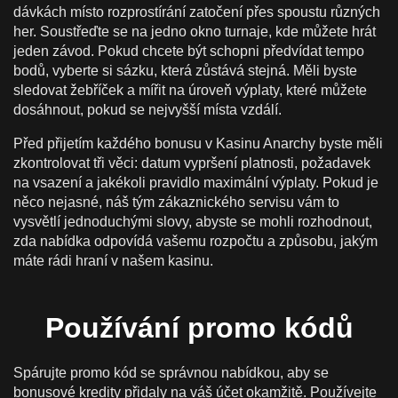
dávkách místo rozprostírání zatočení přes spoustu různých
her. Soustřeďte se na jedno okno turnaje, kde můžete hrát
jeden závod. Pokud chcete být schopni předvídat tempo
bodů, vyberte si sázku, která zůstává stejná. Měli byste
sledovat žebříček a mířit na úroveň výplaty, které můžete
dosáhnout, pokud se nejvyšší místa vzdálí.
Před přijetím každého bonusu v Kasinu Anarchy byste měli
zkontrolovat tři věci: datum vypršení platnosti, požadavek
na vsazení a jakékoli pravidlo maximální výplaty. Pokud je
něco nejasné, náš tým zákaznického servisu vám to
vysvětlí jednoduchými slovy, abyste se mohli rozhodnout,
zda nabídka odpovídá vašemu rozpočtu a způsobu, jakým
máte rádi hraní v našem kasinu.
Používání promo kódů
Spárujte promo kód se správnou nabídkou, aby se
bonusové kredity přidaly na váš účet okamžitě. Používejte