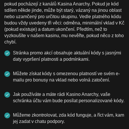
pokud pocházejí z kanálů Kasina Anarchy. Pokud je kód
sdílen někde jinde, může být starý, vázaný na jinou oblast
nebo uzamčený pro určitou skupinu. Vedle platného kódu
budou vždy uvedeny tři věci: odměna, minimální vklad v Kč
(pokud existuje) a datum ukončení. Předtím, než to
vyzkoušíte v našem kasinu, mu nevěřte, pokud něco z toho
chybí.
Stránka promo akcí obsahuje aktuální kódy s jasnými
daty vypršení platnosti a podmínkami.
Můžete získat kódy s omezenou platností ve svém e-
mailu pro bonusy na vklad nebo volná zatočení.
Jak používáte a máte rádi Kasino Anarchy, vaše
schránka účtu vám bude posílat personalizované kódy.
Můžeme zkontrolovat, zda kód funguje, a říct vám, kam
jej zadat v chatu podpory.