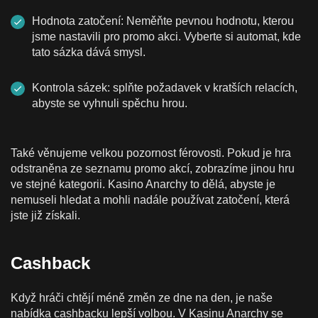
Hodnota zatočení: Neměňte pevnou hodnotu, kterou
jsme nastavili pro promo akci. Vyberte si automat, kde
tato sázka dává smysl.
Kontrola sázek: splňte požadavek v kratších relacích,
abyste se vyhnuli spěchu hrou.
Také věnujeme velkou pozornost férovosti. Pokud je hra
odstraněna ze seznamu promo akcí, zobrazíme jinou hru
ve stejné kategorii. Kasino Anarchy to dělá, abyste je
nemuseli hledat a mohli nadále používat zatočení, která
jste již získali.
Cashback
Když hráči chtějí méně změn ze dne na den, je naše
nabídka cashbacku lepší volbou. V Kasinu Anarchy se