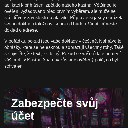
aplikaci k přihlášení zpět do našeho kasina. Většinou je
ověření vyžadováno před prvním výběrem, ale může se
stát dříve v závislosti na aktivitě. Připravte si jasný obrázek
svého dokladu totožnosti a pokud budou žádat, přineste
doklad o adrese.
V pořádku, pokud jsou vaše doklady v češtině. Nahrávejte
obrázky, které se nelesknou a zobrazují všechny rohy. Také
se ujistěte, že text je čitelný. Pokud se vaše údaje nemění,
váš profil v Kasinu Anarchy zůstane ověřený poté, co byl
schválen.
Zabezpečte svůj
účet