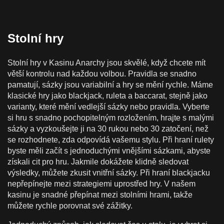
Stolní hry
Stolní hry v Kasinu Anarchy jsou skvělé, když chcete mít
větší kontrolu nad každou volbou. Pravidla se snadno
pamatují, sázky jsou variabilní a hry se mění rychle. Máme
klasické hry jako blackjack, ruleta a baccarat, stejně jako
varianty, které mění vedlejší sázky nebo pravidla. Vyberte
si hru s snadno pochopitelným rozložením, hrajte s malými
sázky a vyzkoušejte ji na 30 rukou nebo 30 zatočení, než
se rozhodnete, zda odpovídá vašemu stylu. Při hraní rulety
byste měli začít s jednoduchými vnějšími sázkami, abyste
získali cit pro hru. Jakmile dokážete klidně sledovat
výsledky, můžete zkusit vnitřní sázky. Při hraní blackjacku
nepřepínejte mezi strategiemi uprostřed hry. V našem
kasinu je snadné přepínat mezi stolními hrami, takže
můžete rychle porovnat své zážitky.